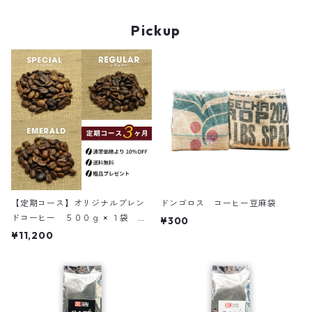
Pickup
【定期コース】オリジナルブレン
ドンゴロス コーヒー豆麻袋
ドコーヒー ５００ｇ × １袋 ３
¥300
ヶ月コース
¥11,200