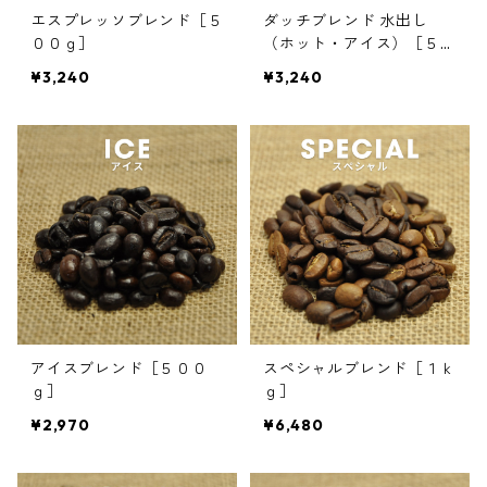
エスプレッソブレンド［５
ダッチブレンド 水出し
００ｇ］
（ホット・アイス）［５０
０ｇ］
¥3,240
¥3,240
アイスブレンド［５００
スペシャルブレンド［１ｋ
ｇ］
ｇ］
¥2,970
¥6,480