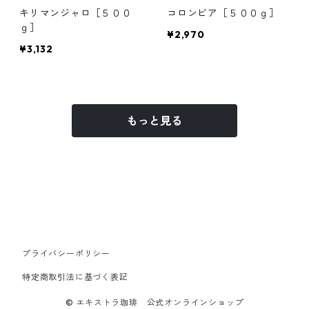
キリマンジャロ［５００
コロンビア［５００ｇ］
ｇ］
¥2,970
¥3,132
もっと見る
プライバシーポリシー
特定商取引法に基づく表記
© エキストラ珈琲 公式オンラインショップ