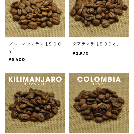
ブルーマウンテン［５００
グアテマラ［５００ｇ］
ｇ］
¥2,970
¥5,400